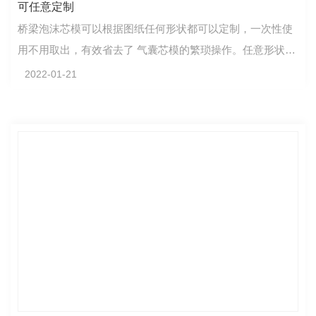
可任意定制
桥梁泡沫芯模可以根据图纸任何形状都可以定制，一次性使
用不用取出，有效省去了 气囊芯模的繁琐操作。任意形状均
可定制，产品制造出来误差 度2cm。
2022-01-21