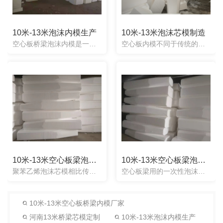
10米-13米泡沫内模生产
10米-13米泡沫芯模制造
空心板桥梁泡沫内模是一款一次性泡沫内模产品：其内模整体为实心材质，且用这种新型的一次性内模制梁时，无需取出，直接留在空心板内部结构中，一次性桥梁内模的名字是由其本身内模的特点来叫的：由于材质较轻，浇筑...
空心板内模不同于传统的橡胶气囊芯模，泡沫内膜使用起来非常简单方便，引入钢筋笼内即可，不用取出，这样的话既节省了工人工时，也节省了一部分工程工期，粗略计算比气囊芯模节省了75%的安装时间。空心板内模使用...
10米-13米空心板梁泡沫芯模
10米-13米空心板梁泡沫内模
聚苯乙烯泡沫芯模相比传统的空气胶囊内胎模、有着重量轻、易于采购、便于加工、成本低、操作简单、减少工序等的显着优势，可以使空心板顶、底面、侧壁厚度尺寸可以得到有效 ，解决了以往使用空气胶囊内胎模易偏位、...
空心板梁用的一次性泡沫内模使用简单方便，省去了气囊芯模的繁琐程序，一次性使用，放入即可，不用取出。一次性芯模可以根据工程需要制作成任意形状。那么在预制梁时，就可以多块梁同时预制，节省了施工场地的建设成...
10米-13米空心板桥梁内模厂家
河南13米桥梁芯模定制
10米-13米泡沫内模生产