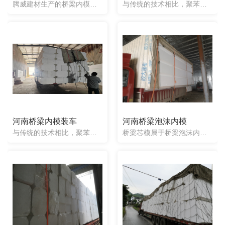
腾威建材生产的桥梁内模，一次性泡沫芯模，是一种实心的材料，采用聚苯乙烯来当做原料，重量轻盈，增加的桥梁重量可以忽略不计，经过机器加工可以做成任意形状(包括异形模)，本产品全部为一次性使用，放入混凝土构...
与传统的技术相比，聚苯乙烯泡沫桥梁芯模，施工后不需要对芯模进行拔除，简化了是人工的过程，对人工成本和时间成本都有大幅度的降低，间接提高了工程的施工效率，同时也不会再出现芯模拔出扰动混凝土的情况，让施工...
河南桥梁内模装车
河南桥梁泡沫内模
与传统的技术相比，聚苯乙烯泡沫桥梁芯模，施工后不需要对芯模进行拔除，简化了是人工的过程，对人工成本和时间成本都有大幅度的降低，间接提高了工程的施工效率，同时也不会再出现芯模拔出扰动混凝土的情况，让施工...
桥梁芯模属于桥梁泡沫内模，经过模具数控设备一次性冲压成型的实心内膜。用于空心板桥梁的填充体则又称叫：桥梁内模，此种桥梁内模不怕雨淋日晒，抗压性强，耐腐蚀性强，能足够承受钢筋水泥的压力则不变形，施工时采...