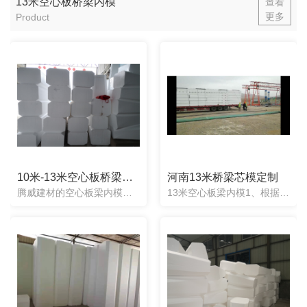
13米空心板桥梁内模
查看
更多
Product
10米-13米空心板桥梁内模厂家
河南13米桥梁芯模定制
腾威建材的空心板梁内模为整体实心的聚苯乙烯材质，质地轻巧，回弹性好，不会上浮，不会跑偏变形。并且可以经过模具加工制作成任意形状。使用过程简单省时省工，一个工人即可操作了，放入即可不用再次取出来，节省了...
13米空心板梁内模1、根据图纸任意定制：任意形状均可定制，产品制造出来误差度2cm。2、施工方便快捷：梁两头一次性浇筑成型，不用取出，不用辅助器械。3、抗震抗压性强：实心材质能承受混凝土压力不变形.....