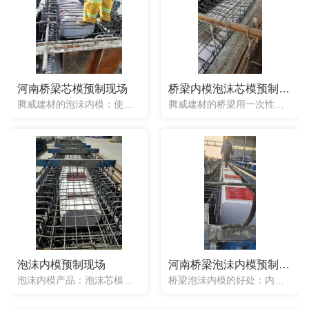
河南桥梁芯模预制现场
桥梁内模泡沫芯模预制现场
腾威建材的泡沬内模：使用简单方便，省去了气囊芯模的繁琐程序，一次性使用，放入即可，不用取出。一次性芯模可以根据工程需要制作成任意形状。梁体一次性浇筑成型，合格率高。省去了很大一部分工人工时，提高了生产...
腾威建材的桥梁用一次性泡沫内模产品，整体都为实心，使用时是一次性使用，不用取出，所以在浇筑混凝土时可以梁两端一起浇筑。在放入前.好先打好底，然后把泡沫芯模一块块放入钢筋笼内（通常情况下内模是3m一节的...
泡沫内模预制现场
河南桥梁泡沬内模预制现场
泡沫内模产品：泡沫芯模与气囊芯模和钢模版一样，上面都需要压杠，用来减小芯模上浮。泡沫芯模由于整体实心，所以不会出现芯模局部变形，混凝土厚度不均匀的情况。放水泥.好是在先铺底层混凝土时，等下面水泥凝固一...
桥梁泡沬内模的好处：内膜不易上浮，可以很好的控制空心板内模上浮或偏位的施工难题，提高工程质量标准。内膜不易变形，有效的解决控制顶板，空心板浇筑不均匀后期出现的承载力不足等问题。操作简便，不增加梁体自重...