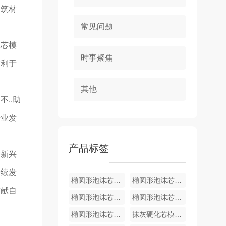
建筑材
常见问题
沫芯模
时事聚焦
有利于
其他
..助
行业发
产品标签
种新兴
持续发
椭圆形泡沫芯模批发厂家
椭圆形泡沫芯模加工厂家
贡献自
椭圆形泡沫芯模生产厂家
椭圆形泡沫芯模生产
椭圆形泡沫芯模生产
抹灰硬化芯模 抗压性抗震性更好的泡沫芯模