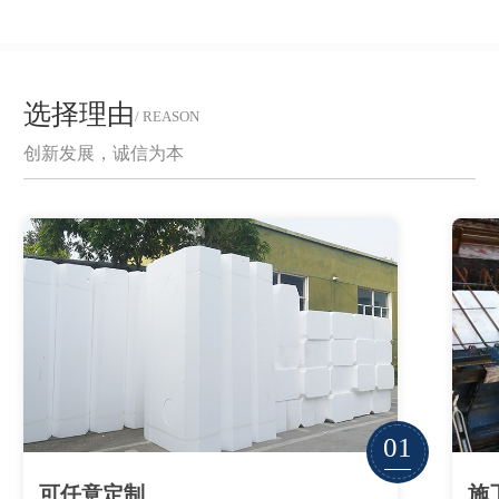
选择理由
/ REASON
创新发展，诚信为本
01
可任意定制
施