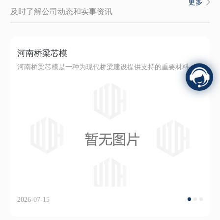
更多
及时了解公司动态和实事资讯
河南桥梁芯模
河南桥梁芯模是一种为现代桥梁建设提供支持的重要材料。其独特设计和..材料，..了桥梁的稳固和可靠性。这项技术经过多年不懈努力的研发和改进，已经成为行业内的..产品。在桥梁建设中，选用适当的芯模至关重要。河南桥梁芯模提供高度定制化的解决方案，以满足各种桥梁设计需求。其创新的设计理念和工艺技术，有效提高了施工效率，同时也降...
2026-07-15