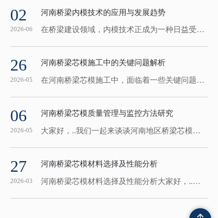
02
河南桥梁内模技术的应用与发展趋势
在桥梁建设领域，内模技术正成为一种日益受到重视的施工方式。通过内模技术，我们可以对桥梁结构进行更加精细化的施工管理和控制，有效提高了施工效率，降低了施工难度。内模技术的应用不仅仅局限于传统桥梁结构，如梁、墩等部位，还扩展到了桥梁的各个功能部件，例如防撞设施、防护栏等。这种技术的广泛应用，使得整个桥梁结构更加..，具有更...
2026-06
26
河南桥梁芯模施工中的关键问题解析
在河南桥梁芯模施工中，面临着一些关键问题需要认真解析。首先，材料选择至关重要。选择质量可靠的芯模对桥梁的结构和耐久性具有直接影响。其次，在施工过程中需要严格控制时间节点，..各个阶段协调进行。同时，人员技术水平也是不可忽视的因素，只有具备专业知识和经验的工作人员才能..施工质量。另一个关键问题是 管理。施工现场存在各...
2026-05
06
河南桥梁芯模质量管理与监控方法研究
大家好，..我们一起来谈谈河南地区桥梁芯模质量管理与监控方法的研究。桥梁作为城市重要的基础设施之一，其建设质量直接关系到人们出行 和城市发展。在桥梁建设中，芯模作为一个重要组成部分，在质量管理和监控方面扮演着至关重要的角色。首先，针对桥梁芯模质量管理，..们提出了一系列有效的措施。通过定期检查，及时发现和解决芯模存在...
2026-05
27
河南桥梁芯模材料选择及性能分析
河南桥梁芯模材料选择及性能分析大家好，..我来和大家分享一下河南桥梁芯模材料的选择以及性能分析。在选择桥梁芯模材料时，我们需要考虑到多个因素，其中关键的因素包括材料的强度、耐久性、成本等方面。首先，让我们来看一下材料的强度。对于桥梁芯模而言，强度是至关重要的一个指标。我们需要选择具有足够强度的材料来..桥梁的稳定性和安...
2026-03