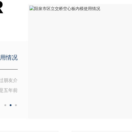
R
用情况
过朋友介
是五年前
质量更高
的量，工
于是老朋
产...