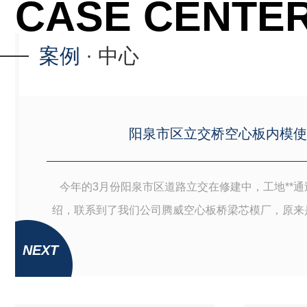
CASE CENTE
案例
· 中心
阳泉市区立交桥空心板内模使
今年的3月份阳泉市区道路立交在修建中，工地**通
绍，联系到了我们公司腾威空心板桥梁芯模厂，原来
的老合作伙伴，原信阳市驻信八标的总工。工地要求
NEXT
的10kg每立方的产品，共需要30片13米空心板梁芯模
期赶得比较紧，路途遥远，工地要求十天到货的，由
友介绍的，虽然还有其他地方的货物需要生