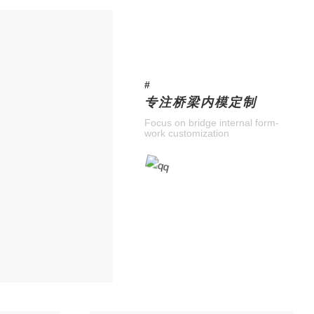
#
专注桥梁内模定制
Focus on bridge internal form-
work customization
8月份平
2017年8月份，我们腾威桥梁
进行合作，(银川至昆明**高速公
标项目部)。本次项目绵延二百
片，虽然山路崎岖，但我们还是
应，**施工的进程。我们的一次
便，一两个工